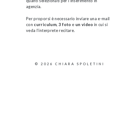
quanti selezionati per l’inserimento in
agenzia.
Per proporsi è necessario inviare una e-mail
con
curriculum
,
3 foto
e
un video
in cui si
veda l’interprete recitare.
© 2026 CHIARA SPOLETINI